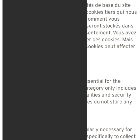
au fonctionnement des fonctionnalités de base du site
Web. Nous utilisons également des cookies tiers qui nous
aident à analyser et à comprendre comment vous
utilisez ce site Web. Ces cookies ne seront stockés dans
votre navigateur qu'avec votre consentement. Vous avez
également la possibilité de désactiver ces cookies. Mais
la désactivation de certains de ces cookies peut affecter
votre expérience de navigation.
Necessary
Necessary
Toujours activé
Necessary cookies are absolutely essential for the
website to function properly. This category only includes
cookies that ensures basic functionalities and security
features of the website. These cookies do not store any
personal information.
Non-necessary
Non-necessary
Any cookies that may not be particularly necessary for
the website to function and is used specifically to collect