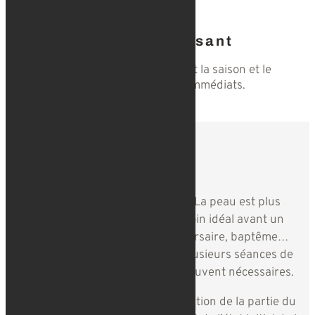
Non photosensibilisant
Il peut être réalisé quelque soit la saison et le
bronzage. Les résultats sont immédiats.
PRX T-33​
Les résultats
Le soin apporte un éclat immédiat ! La peau est plus
douce
et plus
lumineuse
. C’est le soin idéal avant un
grand événement : mariage, anniversaire, baptême…
Pour obtenir un résultat optimal, plusieurs séances de
peeling de bio-revitalisation sont souvent nécessaires.
Le nombre de séances varie en fonction de la partie du