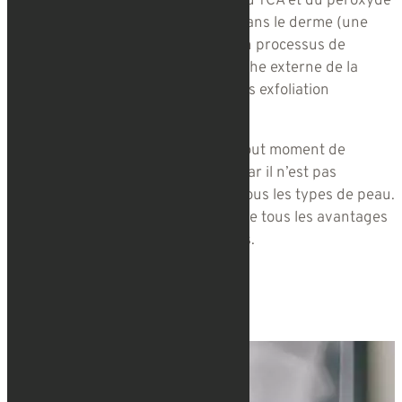
Avec PRX-T33, cette combinaison du TCA et du peroxyde
d’hydrogène pénètre rapidement dans le derme (une
des couches de la peau), activant un processus de
régénération de l’
épiderme
(la couche externe de la
peau) de manière non-invasive, sans exfoliation
aggressive.
Le traitement peut être effectué à tout moment de
l’année, contrairement au peeling, car il n’est pas
photosensibilisant, et il convient à tous les types de peau.
En d’autres mots : vous bénéficiez de tous les avantages
d’un peeling sans ses inconvénients.
Prendre rendez-vous