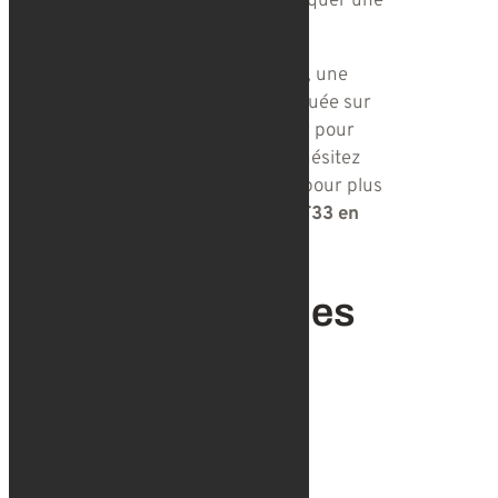
tampon d’eau imbibée avant d’appliquer une
crème hydratante et nourrissante.
Dans les jours qui suivent la séance, une
crème hydratante devra être appliquée sur
les zones traitées, 2 à 3 fois par jour pour
optimiser les effets du PRX-T33. N’hésitez
pas à consulter le Docteur Camara pour plus
d’informations concernant le
PRX-T33 en
Moselle et au Luxembourg
.
Les infos pratiques
Durée
30 minutes environ