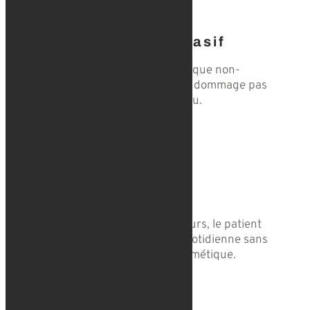
Traitement non invasif
Il fournit une stimulation chimique non-
ablative. Cela signifie qu’il n’endommage pas
la couche supérieure de la peau.
Soin indolore
Aucune ecchymoses ou rougeurs, le patient
peut donc reprendre sa vie quotidienne sans
aucun signe de traitement cosmétique.