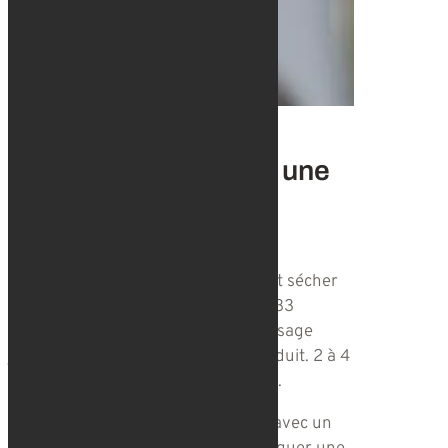
PRX T-33
Comment se déroule une
séance ?
La première étape de ce soin de
biorevitalisant consiste à nettoyer et sécher
la peau de la zone traitée. Le PRX-T33
s’applique sur la peau par petit massage
jusqu’à absorption complète du produit. 2 à 4
applications sont réalisées à la suite.
La peau est ensuite lavée et rincée avec un