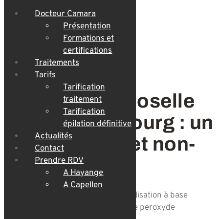
Docteur Camara
Présentation
Formations et
certifications
Traitements
Tarifs
Tarification
PRX-T33 en Moselle
traitement
Tarification
et au Luxembourg : un
épilation définitive
Actualités
soin efficace et non-
Contact
invasif
Prendre RDV
A Hayange
A Capellen
Le PRX-T33 est un soin de biorevitalisation à base
d’acide trichloroacétique (TCA) et de peroxyde