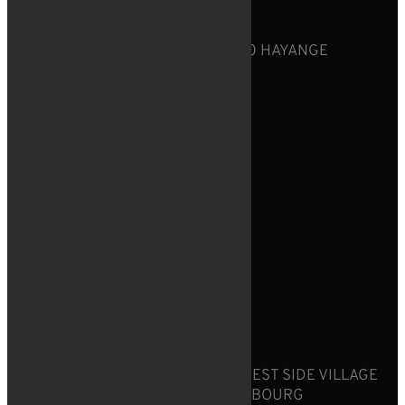

12 RUE DU MARÉCHAL FOCH 57700 HAYANGE

+352 661 678 189

docteurcamara@icloud.com
LUXEMBOURG

89 PARC D’ACTIVITÉS CAPELLEN WEST SIDE VILLAGE
BÂTIMENT D, 8308 MAMER, LUXEMBOURG