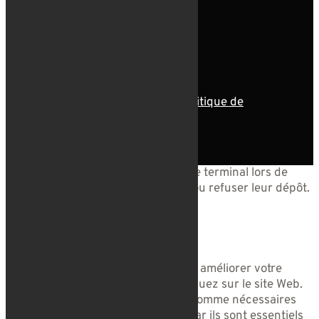

+352 661 678 189
© tous droits réservés
plan du site
-
mentions légales
-
politique de
confidentialité
Site propulsé par
INOVA WEB
Ce site dépose des cookies sur votre terminal lors de
votre visite. Vous pouvez accepter ou refuser leur dépôt.
J'accepte
Je refuse
En savoir plus
Fermer
Ce site Web utilise des cookies pour améliorer votre
expérience pendant que vous naviguez sur le site Web.
Parmi ceux-ci, les cookies classés comme nécessaires
sont stockés sur votre navigateur car ils sont essentiels