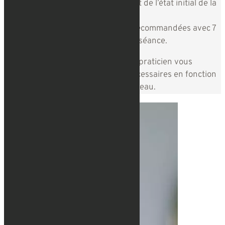
corps traitée (visage, décolleté,…) et de l’état initial de la
peau.
Pour le visage,
1 à 5 séances
sont recommandées avec 7
à 14 jours d’intervalle entre chaque séance.
Lors de la première consultation, le praticien vous
indiquera le nombre de séances nécessaires en fonction
de vos besoins et surtout de votre peau.