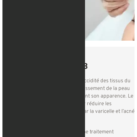
NOS SOINS
La solution : TRX T-33​
Ce soin biorevitalisant combat la flaccidité des tissus du
visage et agit comme un bio-rajeunissement de la peau
et un
traitement anti-âge
, améliorant son apparence. Le
PRX-T33 peut être aussi utilisé pour réduire les
vergetures, les cicatrices causées par la varicelle et l’acné
ou encore le mélasma.
Il est également recommandé comme traitement