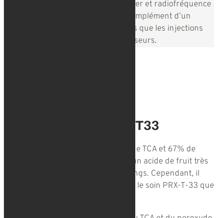
complémentaire aux traitements laser et radiofréquence
pour optimiser les résultats et en complément d’un
protocole d’injections anti-âge telles que les injections
d’
acide hyaluronique
ou les fils tenseurs.
NOS SOINS
La technique du PRX-T33
La solution PRX-T33 contient 33% de TCA et 67% de
peroxyde d’hydrogène. Le TCA est un acide de fruit très
utilisé dans la formulation des peelings. Cependant, il
n’agit pas de la même manière dans le soin PRX-T-33 que
dans un peeling classique.